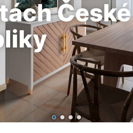
itách České
liky