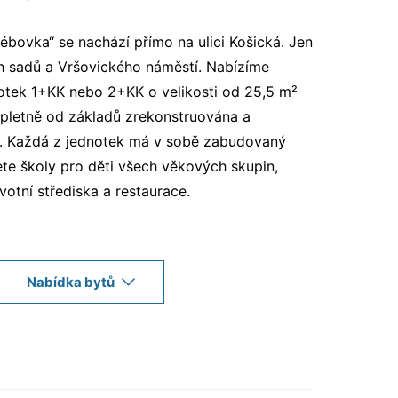
ébovka“ se nachází přímo na ulici Košická. Jen
h sadů a Vršovického náměstí. Nabízíme
otek 1+KK nebo 2+KK o velikosti od 25,5 m²
mpletně od základů zrekonstruována a
. Každá z jednotek má v sobě zabudovaný
ete školy pro děti všech věkových skupin,
otní střediska a restaurace.
Nabídka bytů