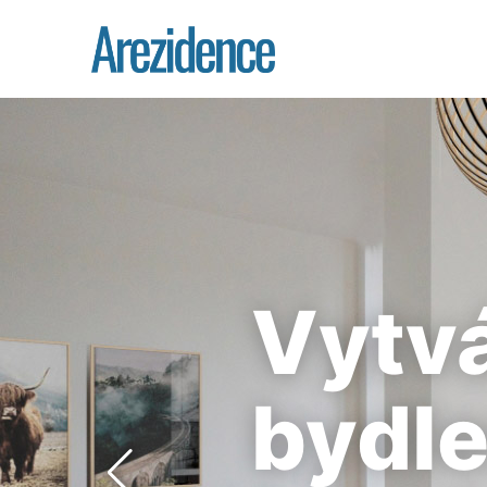
Vytvá
bydle