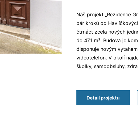
Náš projekt „Rezidence Gr
pár kroků od Havlíčkovýc
čtrnáct zcela nových jedn
do 47,1 m². Budova je ko
disponuje novým výtahem
videotelefon. V okolí najd
školky, samoobsluhy, zdrav
Detail projektu