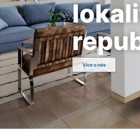
lokal
repub
Více o nás