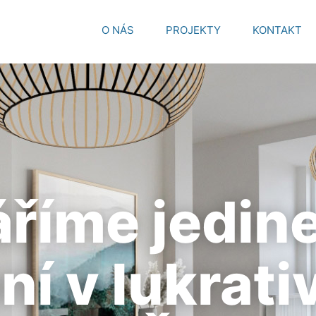
O NÁS
PROJEKTY
KONTAKT
říme jedin
ní v lukrati