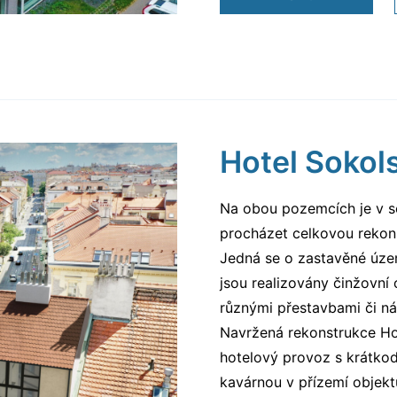
Hotel Sokol
Na obou pozemcích je v so
procházet celkovou rekons
Jedná se o zastavěné územ
jsou realizovány činžovní o
různými přestavbami či n
Navržená rekonstrukce Ho
hotelový provoz s krátko
kavárnou v přízemí objekt