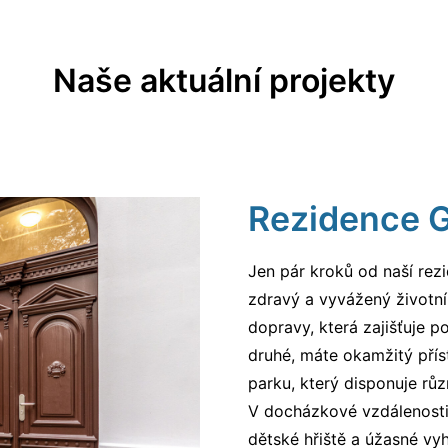
Naše aktuální projekty
Rezidence 
Jen pár kroků od naší rez
zdravý a vyvážený životní 
dopravy, která zajišťuje p
druhé, máte okamžitý pří
parku, který disponuje růz
V docházkové vzdálenosti n
dětské hřiště a úžasné vyh