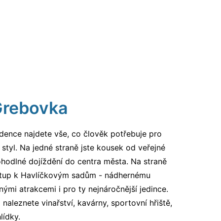
Grebovka
idence najdete vše, co člověk potřebuje pro
styl. Na jedné straně jste kousek od veřejné
ohodlné dojíždění do centra města. Na straně
stup k Havlíčkovým sadům - nádhernému
nými atrakcemi i pro ty nejnáročnější jedince.
aleznete vinařství, kavárny, sportovní hřiště,
lídky.