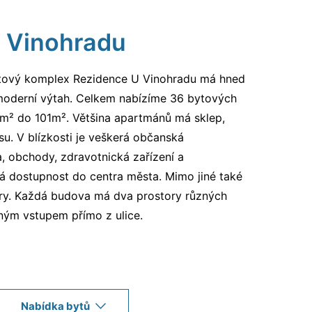
 Vinohradu
tový komplex Rezidence U Vinohradu má hned
 moderní výtah. Celkem nabízíme 36 bytových
0m² do 101m². Většina apartmánů má sklep,
su. V blízkosti je veškerá občanská
a, obchody, zdravotnická zařízení a
ná dostupnost do centra města. Mimo jiné také
ry. Každá budova má dva prostory různých
lným vstupem přímo z ulice.
Nabídka bytů