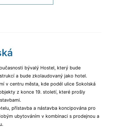
ská
učasnosti bývalý Hostel, který bude
trukcí a bude zkolaudovaný jako hotel.
í v centru města, kde podél ulice Sokolská
bjekty z konce 19. století, které prošly
ástavbami.
telu, přístavba a nástavba koncipována pro
dobým ubytováním v kombinaci s prodejnou a
u.