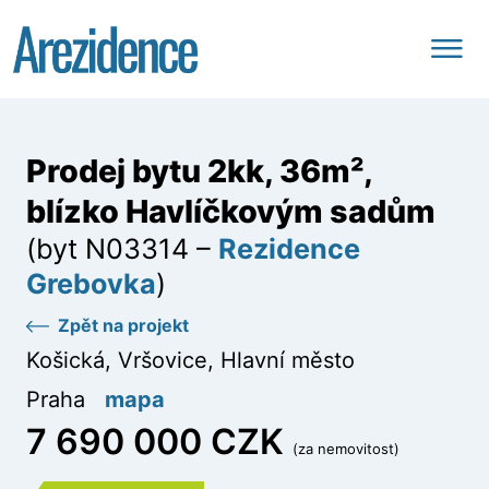
Prodej bytu 2kk, 36m²,
blízko Havlíčkovým sadům
(byt N03314 –
Rezidence
Grebovka
)
Zpět na projekt
Košická, Vršovice, Hlavní město
Praha
mapa
7 690 000 CZK
(za nemovitost)