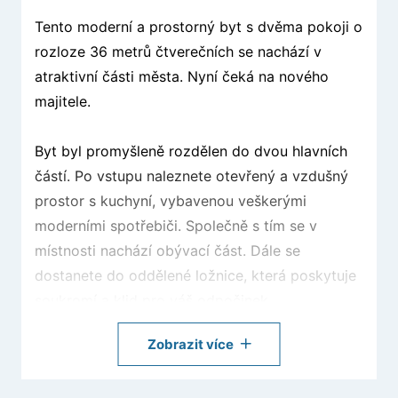
Tento moderní a prostorný byt s dvěma pokoji o
rozloze 36 metrů čtverečních se nachází v
atraktivní části města. Nyní čeká na nového
majitele.
Byt byl promyšleně rozdělen do dvou hlavních
částí. Po vstupu naleznete otevřený a vzdušný
prostor s kuchyní, vybavenou veškerými
moderními spotřebiči. Společně s tím se v
místnosti nachází obývací část. Dále se
dostanete do oddělené ložnice, která poskytuje
soukromí a klid pro váš odpočinek.
Zobrazit více
Jeho lokalita je jedinečná díky blízkosti k
Havlíčkovým sadům, což umožňuje užívat si