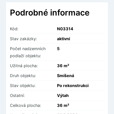
přírody a klidu. Současně jste však jen kousek
od zastávky Ruská, což zajišťuje vynikající
Podrobné informace
spojení do centra města a dalších částí města.
Kód:
N03314
Tuto mimořádnou příležitost byste neměli
zmeškat. Kontaktujte nás co nejdříve a domluvte
Stav zakázky:
aktivní
si prohlídku tohoto bytu.
Počet nadzemních
5
podlaží objektu:
Užitná plocha:
36 m²
Druh objektu:
Smíšená
Stav objektu:
Po rekonstrukci
Ostatní:
Výtah
Celková plocha:
36 m²