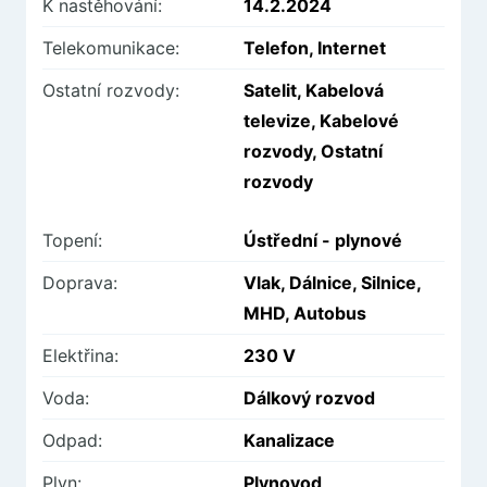
K nastěhování:
14.2.2024
Telekomunikace:
Telefon, Internet
Ostatní rozvody:
Satelit, Kabelová
televize, Kabelové
rozvody, Ostatní
rozvody
Topení:
Ústřední - plynové
Doprava:
Vlak, Dálnice, Silnice,
MHD, Autobus
Elektřina:
230 V
Voda:
Dálkový rozvod
Odpad:
Kanalizace
Plyn:
Plynovod